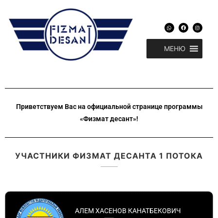
Перейти
к
W
F
I
h
a
n
содержимому
a
c
s
t
e
t
s
b
a
МЕНЮ
a
o
g
p
o
r
p
k
a
m
Приветствуем Вас на официальной странице программы
«Физмат десант»!​
УЧАСТНИКИ ФИЗМАТ ДЕСАНТА 1 ПОТОКА
АЛЕМ ХАСЕНОВ КАНАТБЕКОВИЧ