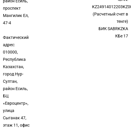
район Есиль,
KZ24914012203KZ0
проспект
(Расчетный счет в
Мангилик Ел,
тенге)
47-4
БИК SABRKZKA
КБе 17
Фактический
адрес:
010000,
Республика
Казахстан,
город Нур-
Султан,
район Есиль,
БЦ
«Евроцентр»,
улица
Сыганак 47,
этаж 11, офис