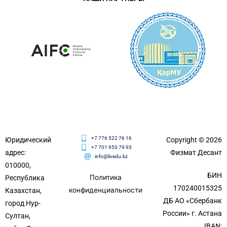
+7 776 522 76 16
Юридический
Copyright © 2026
+7 701 953 79 93
адрес:
Физмат Десант
info@livedu.kz
010000,
БИН
Политика
Республика
170240015325
конфиденциальности
Казахстан,
ДБ АО «Сбербанк
город Нур-
России» г. Астана
Султан,
IBAN: