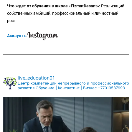
Что ждет от обучения в школе «FizmatDesant»:
Реализаций
собственных амбиций, профессиональный и личностный
рост
Аккаунт в
live_education01
Центр компетенции непрерывного и профессионального
развития
Обучение | Консалтинг | Бизнес
+77019537993